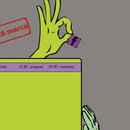
takt
25 III - program
26 III - warsztaty