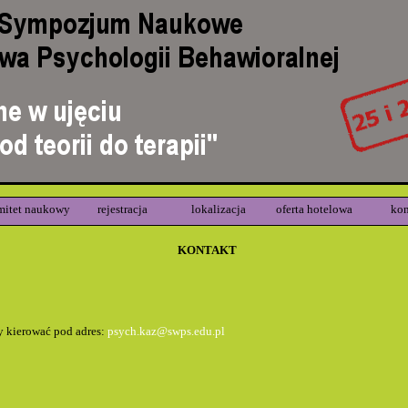
mitet naukowy
rejestracja
lokalizacja
oferta hotelowa
kon
KONTAKT
 kierować pod adres:
psych.kaz@swps.edu.pl