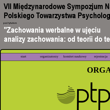
start
organizatorzy
komitet naukowy
rejestracja
ORGA