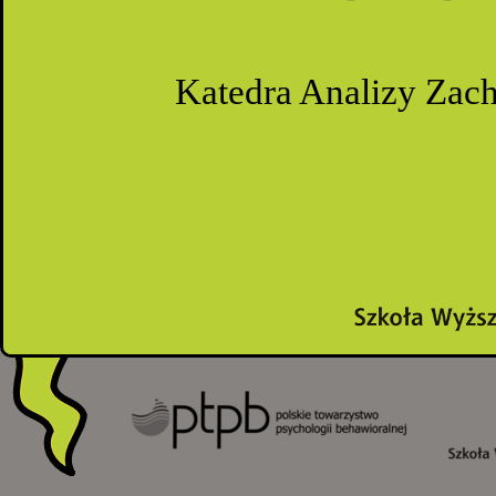
Katedra Analizy Zac
VII Międzynarodowe Sympozju
dofinansowane ze środków Wydz